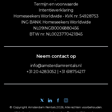
Termijn en voorwaarde
Intentieverklaring
Homeseekers Worldwide - KVK nr. 54928753
ING BANK: Homeseekers Worldwide
NL09INGB0006880456
BTW nr. NL0023770421B45
Neem contact op
info@amsterdamrentals.nl
+31 20 4283052 | +31 618754217
© Copyright Amsterdam Rentals 2026, Alle rechten voorbehouden.